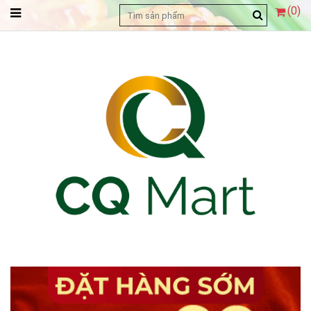
(
0
)