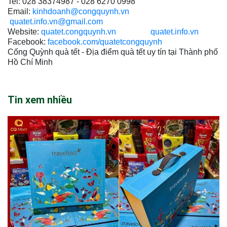
Tel: 028 38374987 - 028 6270 0998
Email:
kinhdoanh@congquynh.vn
quatet.info.vn@gmail.com
Website:
quatet.congquynh.vn
quatet.info.vn
Facebook:
facebook.com/quatetcongquynh
Cống Quỳnh quà tết - Địa điểm quà tết uy tín tại Thành phố
Hồ Chí Minh
Tin xem nhiều