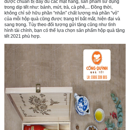
được chuẩn bị đầy đủ các mặt hàng, sản phẩm sử dụng
trong dịp tết như: bánh, mứt, trà, cà phê,... Đồng thời,
không chỉ sở hữu phần “nhân” chất lượng mà phần “vỏ”
của mỗi hộp quà cũng được trang trí bắt mắt, hiện đại và
sang trọng. Tùy theo đối tượng gửi tặng cũng như tình
hình tài chính, bạn có thể lựa chọn sản phẩm hộp quà tặng
tết 2021 phù hợp.