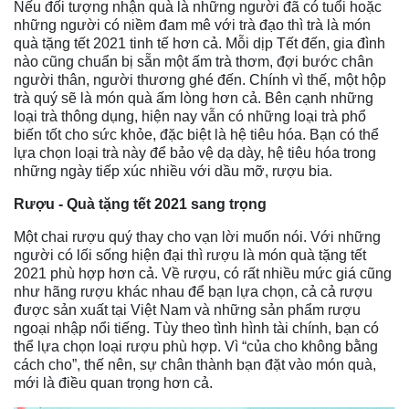
Nếu đối tượng nhận quà là những người đã có tuổi hoặc
những người có niềm đam mê với trà đạo thì trà là món
quà tặng tết 2021 tinh tế hơn cả. Mỗi dịp Tết đến, gia đình
nào cũng chuẩn bị sẵn một ấm trà thơm, đợi bước chân
người thân, người thương ghé đến. Chính vì thế, một hộp
trà quý sẽ là món quà ấm lòng hơn cả. Bên cạnh những
loại trà thông dụng, hiện nay vẫn có những loại trà phổ
biến tốt cho sức khỏe, đặc biệt là hệ tiêu hóa. Bạn có thể
lựa chọn loại trà này để bảo vệ dạ dày, hệ tiêu hóa trong
những ngày tiếp xúc nhiều với dầu mỡ, rượu bia.
Rượu - Quà tặng tết 2021 sang trọng
Một chai rượu quý thay cho vạn lời muốn nói. Với những
người có lối sống hiện đại thì rượu là món quà tặng tết
2021 phù hợp hơn cả. Về rượu, có rất nhiều mức giá cũng
như hãng rượu khác nhau để bạn lựa chọn, cả cả rượu
được sản xuất tại Việt Nam và những sản phẩm rượu
ngoại nhập nổi tiếng. Tùy theo tình hình tài chính, bạn có
thể lựa chọn loại rượu phù hợp. Vì “của cho không bằng
cách cho”, thế nên, sự chân thành bạn đặt vào món quà,
mới là điều quan trọng hơn cả.