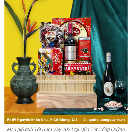
Mẫu giỏ quà Tết Sum Vầy 2024 tại Qùa Tết Cống Quỳnh