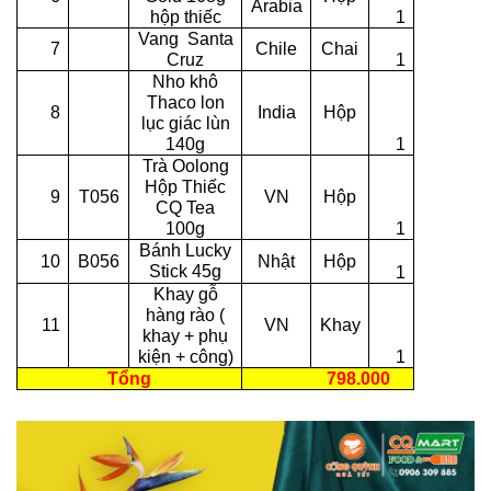
Arabia
hộp thiếc
1
Vang Santa
7
Chile
Chai
Cruz
1
Nho khô
Thaco lon
8
India
Hộp
lục giác lùn
140g
1
Trà Oolong
Hộp Thiếc
9
T056
VN
Hộp
CQ Tea
100g
1
Bánh Lucky
10
B056
Nhật
Hộp
Stick 45g
1
Khay gỗ
hàng rào (
11
VN
Khay
khay + phụ
kiện + công)
1
Tổng
798.000