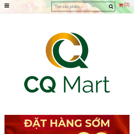
(
0
)