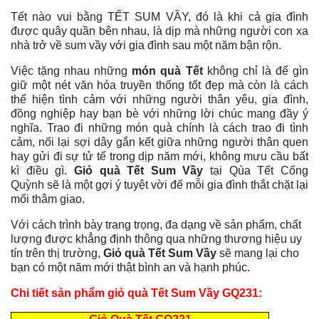
Tết nào vui bằng TẾT SUM VẦY, đó là khi cả gia đình
được quây quần bên nhau, là dịp
mà những người con xa
nhà trở về sum vầy với gia đình sau một năm bận rộn.
Việc tặng nhau những
món quà Tết
không chỉ là để gìn
giữ một nét văn hóa truyền thống tốt đẹp mà còn là cách
thể hiện tình cảm với những người thân yêu, gia đình,
đồng nghiệp hay bạn bè với những lời chúc mang đầy ý
nghĩa.
Trao đi những món quà chính là cách trao đi tình
cảm, nối lại sợi dây gắn kết giữa những người thân quen
hay gửi đi sự tử tế trong dịp năm mới, không mưu cầu bất
kì điều gì.
Giỏ quà Tết Sum Vầy
tại Qùa Tết Cống
Quỳnh
sẽ là một gợi ý tuyệt vời để mỗi gia đình thắt chặt lại
mối thâm giao.
Với cách trình bày trang trọng, đa dạng về sản phẩm, chất
lượng được khẳng định thông qua những thương hiệu uy
tín trên thị trường,
Giỏ quà Tết Sum Vầy
sẽ mang lại cho
bạn có một năm mới thật bình an và hạnh phúc.
Chi tiết sản phẩm giỏ quà Tết Sum Vầy GQ231: