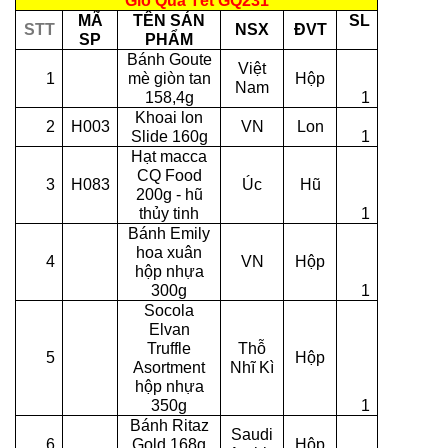
Giỏ Quà Tết GQ231
MÃ
TÊN SẢN
SL
STT
NSX
ĐVT
SP
PHẨM
Bánh Goute
Việt
1
mè giòn tan
Hộp
Nam
158,4g
1
Khoai lon
2
H003
VN
Lon
Slide 160g
1
Hạt macca
CQ Food
3
H083
Úc
Hũ
200g - hũ
thủy tinh
1
Bánh Emily
hoa xuân
4
VN
Hộp
hộp nhựa
300g
1
Socola
Elvan
Truffle
Thỗ
5
Hộp
Asortment
Nhĩ Kì
hộp nhựa
350g
1
Bánh Ritaz
Saudi
6
Gold 168g
Hộp