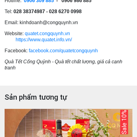
Hotline:
0906 309 885
- 0906 986 885
Tel:
028 38374987 - 028 6270 0998
Email:
kinhdoanh@congquynh.vn
Website:
quatet.congquynh.vn
https://www.quatet.info.vn/
Facebook:
facebook.com/quatetcongquynh
Quà Tết Cống Quỳnh - Quà tết chất lượng, giá cả cạnh
tranh
Sản phẩm tương tự
Sale 10%