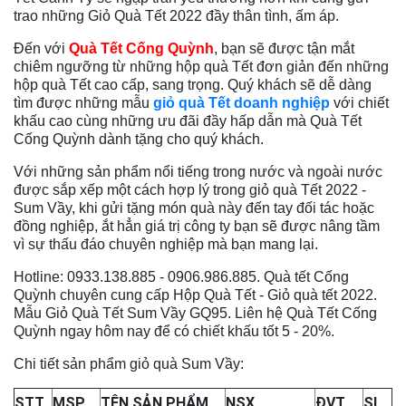
trao những Giỏ Quà Tết 2022 đầy thân tình, ấm áp.
Đến với
Quà Tết Cống Quỳnh
, bạn sẽ được tận mắt
chiêm ngưỡng từ những hộp quà Tết đơn giản đến những
hộp quà Tết cao cấp, sang trọng. Quý khách sẽ dễ dàng
tìm được những mẫu
giỏ quà Tết doanh nghiệp
với chiết
khấu cao cùng những ưu đãi đầy hấp dẫn mà Quà Tết
Cống Quỳnh dành tặng cho quý khách.
Với những sản phẩm nổi tiếng trong nước và ngoài nước
được sắp xếp một cách hợp lý trong giỏ quà Tết 2022 -
Sum Vầy, khi gửi tặng món quà này đến tay đối tác hoặc
đồng nghiệp, ắt hẳn giá trị công ty bạn sẽ được nâng tầm
vì sự thấu đáo chuyên nghiệp mà bạn mang lại.
Hotline: 0933.138.885 - 0906.986.885. Quà tết Cống
Quỳnh chuyên cung cấp Hộp Quà Tết - Giỏ quà tết 2022.
Mẫu Giỏ Quà Tết Sum Vầy GQ95. Liên hệ Quà Tết Cống
Quỳnh ngay hôm nay để có chiết khấu tốt 5 - 20%.
Chi tiết sản phẩm giỏ quà Sum Vầy:
STT
MSP
TÊN SẢN PHẨM
NSX
ĐVT
SL