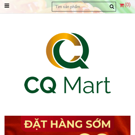
(
0
)