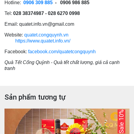
Hotline:
0906 309 885
- 0906 986 885
Tel:
028 38374987 - 028 6270 0998
Email:
quatet.info.vn@gmail.com
Website:
quatet.congquynh.vn
https://www.quatet.info.vn/
Facebook:
facebook.com/quatetcongquynh
Quà Tết Cống Quỳnh - Quà tết chất lượng, giá cả cạnh
tranh
Sản phẩm tương tự
Sale 10%