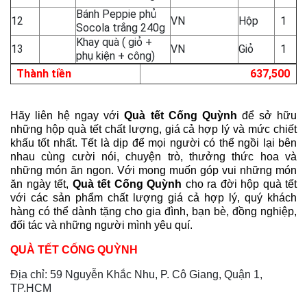
Bánh Peppie phủ
12
VN
Hộp
1
Socola trắng 240g
Khay quà ( giỏ +
13
VN
Giỏ
1
phụ kiện + công)
Thành tiền
637,500
Hãy liên hệ ngay với
Quà tết Cống Quỳnh
để sở hữu
những hộp quà tết chất lượng, giá cả hợp lý và mức chiết
khấu tốt nhất. Tết là dịp để mọi người có thể ngồi lại bên
nhau cùng cười nói, chuyện trò, thưởng thức hoa và
những món ăn ngon. Với mong muốn góp vui những món
ăn ngày tết,
Quà tết Cống Quỳnh
cho ra đời hộp quà tết
với các sản phẩm chất lượng giá cả hợp lý, quý khách
hàng có thể dành tặng cho gia đình, bạn bè, đồng nghiệp,
đối tác và những người mình yêu quí.
QUÀ TẾT CỐNG QUỲNH
Địa chỉ: 59 Nguyễn Khắc Nhu, P. Cô Giang, Quận 1,
TP.HCM