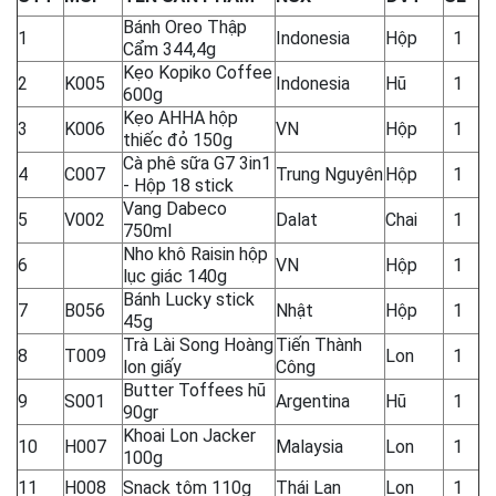
Bánh Oreo Thập
1
Indonesia
Hộp
1
Cẩm 344,4g
Kẹo Kopiko Coffee
2
K005
Indonesia
Hũ
1
600g
Kẹo AHHA hộp
3
K006
VN
Hộp
1
thiếc đỏ 150g
Cà phê sữa G7 3in1
4
C007
Trung Nguyên
Hộp
1
- Hộp 18 stick
Vang Dabeco
5
V002
Dalat
Chai
1
750ml
Nho khô Raisin hộp
6
VN
Hộp
1
lục giác 140g
Bánh Lucky stick
7
B056
Nhật
Hộp
1
45g
Trà Lài Song Hoàng
Tiến Thành
8
T009
Lon
1
lon giấy
Công
Butter Toffees hũ
9
S001
Argentina
Hũ
1
90gr
Khoai Lon Jacker
10
H007
Malaysia
Lon
1
100g
11
H008
Snack tôm 110g
Thái Lan
Lon
1