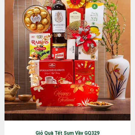
Giỏ Quà Tết Sum Vầy GQ329