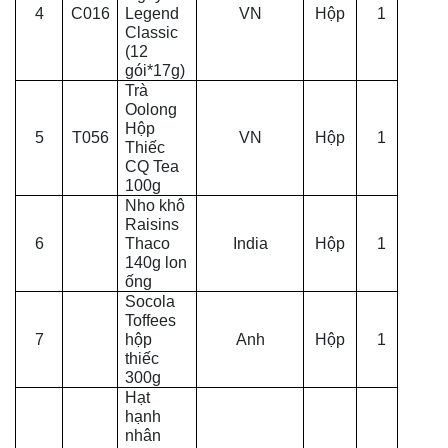
4
C016
Legend
VN
Hộp
1
Classic
(12
gói*17g)
Trà
Oolong
Hộp
5
T056
VN
Hộp
1
Thiếc
CQ Tea
100g
Nho khô
Raisins
6
Thaco
India
Hộp
1
140g lon
ống
Socola
Toffees
7
hộp
Anh
Hộp
1
thiếc
300g
Hạt
hạnh
nhân