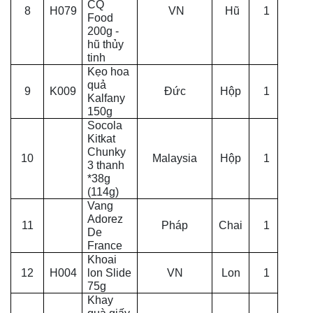
CQ
8
H079
VN
Hũ
1
Food
200g -
hũ thủy
tinh
Kẹo hoa
quả
9
K009
Đức
Hộp
1
Kalfany
150g
Socola
Kitkat
Chunky
10
Malaysia
Hộp
1
3 thanh
*38g
(114g)
Vang
Adorez
11
Pháp
Chai
1
De
France
Khoai
12
H004
lon Slide
VN
Lon
1
75g
Khay