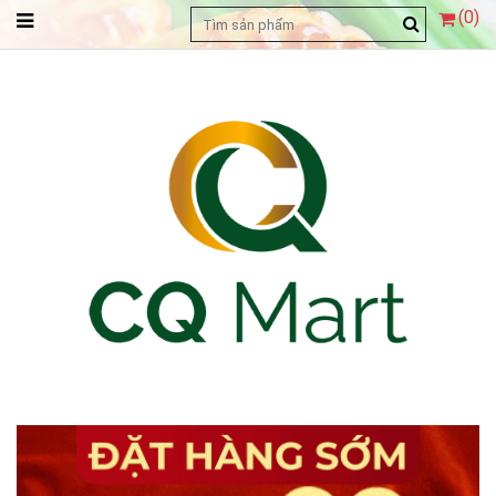
(
0
)