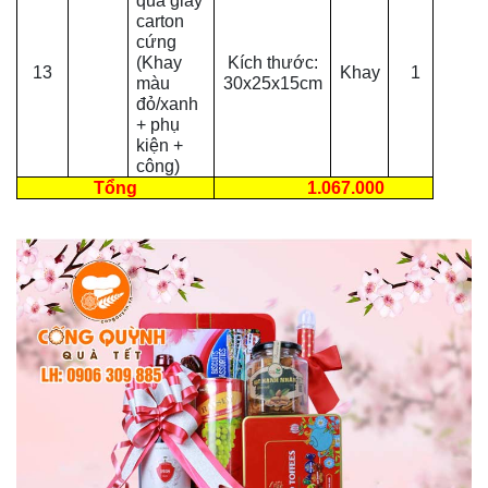
quà giấy
carton
cứng
(Khay
Kích thước:
13
Khay
1
màu
30x25x15cm
đỏ/xanh
+ phụ
kiện +
công)
Tổng
1.067.000