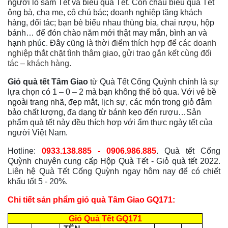
người lo sắm Tết và biếu quà Tết. Con cháu biếu quà Tết
ông bà, cha mẹ, cô chú bác; doanh nghiệp tặng khách
hàng, đối tác; bạn bè biếu nhau thùng bia, chai rượu, hộp
bánh… để đón chào năm mới thật may mắn, bình an và
hạnh phúc. Đây cũng
là thời điểm thích hợp để các doanh
nghiệp thắt chặt tình thâm giao, gửi trao gắn kết cùng đối
tác – khách hàng.
Giỏ quà tết Tâm Giao
từ Quà Tết Cống Quỳnh chính là sự
lựa chọn có 1 – 0 – 2 mà bạn không thể bỏ qua. Với vẻ bề
ngoài trang nhã, đẹp mắt, lịch sự, các món trong giỏ đảm
bảo chất lượng, đa dạng từ bánh kẹo đến rượu…Sản
phẩm quà tết này đều thích hợp với ẩm thực ngày tết của
người Việt Nam.
Hotline:
0933.138.885 - 0906.986.885
. Quà tết Cống
Quỳnh chuyên cung cấp Hộp Quà Tết - Giỏ quà tết 2022.
Liên hệ Quà Tết Cống Quỳnh ngay hôm nay để có chiết
khấu tốt 5 - 20%.
Chi tiết sản phẩm giỏ quà Tâm Giao GQ171:
Giỏ Quà Tết GQ171