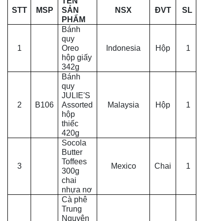
TÊN
STT
MSP
SẢN
NSX
ĐVT
SL
PHẨM
Bánh
quy
1
Oreo
Indonesia
Hộp
1
hộp giấy
342g
Bánh
quy
JULIE'S
2
B106
Assorted
Malaysia
Hộp
1
hộp
thiếc
420g
Socola
Butter
Toffees
3
Mexico
Chai
1
300g
chai
nhựa nơ
Cà phê
Trung
Nguyên