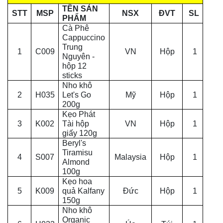
TÊN SẢN
STT
MSP
NSX
ĐVT
SL
PHẨM
Cà Phê
Cappuccino
Trung
1
C009
VN
Hộp
1
Nguyên -
hộp 12
sticks
Nho khô
2
H035
Let's Go
Mỹ
Hộp
1
200g
Kẹo Phát
3
K002
Tài hộp
VN
Hộp
1
giấy 120g
Beryl's
Tiramisu
4
S007
Malaysia
Hộp
1
Almond
100g
Kẹo hoa
5
K009
quả Kalfany
Đức
Hộp
1
150g
Nho khô
Organic