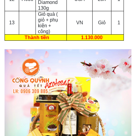
Diamond
130g
Giỏ quà (
giỏ + phụ
13
VN
Giỏ
1
kiện +
công)
Thành tiền
1.130.000