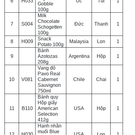
6
H033
Úc
Túi
1
Gobble
100g
Milk
Chocolate
7
S004
Đức
Thanh
1
Schogetten
100g
Snack
8
H009
Malaysia
Lon
1
Potato 100g
Bánh
9
Azotozas
Argentina
Hộp
1
208g
Vang đỏ
Pavo Real
10
V081
Cabernet
Chile
Chai
1
Sauvignon
750ml
Bánh quy
Hộp giấy
11
B110
American
USA
Hộp
1
Selection
412g
Hạnh nhân
muối Blue
12
H030
USA
Lon
1