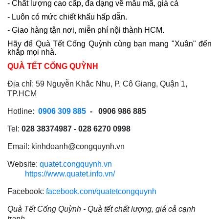
- Chất lượng cao cấp, đa dạng về mẫu mã, giá cả
- Luôn có mức chiết khấu hấp dẫn.
- Giao hàng tận nơi, miễn phí nội thành HCM.
Hãy để Quà Tết Cống Quỳnh cùng bạn mang "Xuân" đến
khắp mọi nhà.
QUÀ TẾT CỐNG QUỲNH
Địa chỉ: 59 Nguyễn Khắc Nhu, P. Cô Giang, Quận 1,
TP.HCM
Hotline:
0906 309 885
- 0906 986 885
Tel:
028 38374987 - 028 6270 0998
Email:
kinhdoanh@congquynh.vn
Website:
quatet.congquynh.vn
https://www.quatet.info.vn/
Facebook:
facebook.com/quatetcongquynh
Quà Tết Cống Quỳnh - Quà tết chất lượng, giá cả cạnh
tranh