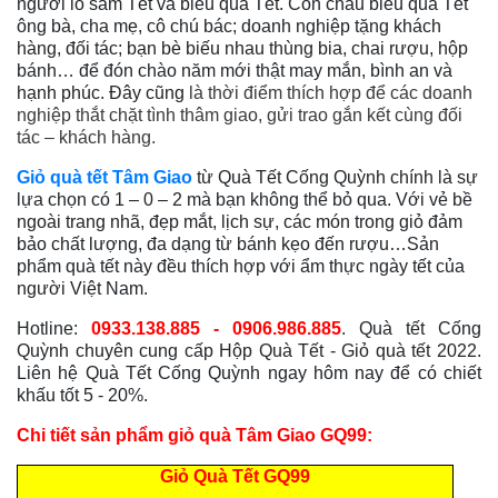
người lo sắm Tết và biếu quà Tết. Con cháu biếu quà Tết
ông bà, cha mẹ, cô chú bác; doanh nghiệp tặng khách
hàng, đối tác; bạn bè biếu nhau thùng bia, chai rượu, hộp
bánh… để đón chào năm mới thật may mắn, bình an và
hạnh phúc. Đây cũng
là thời điểm thích hợp để các doanh
nghiệp thắt chặt tình thâm giao, gửi trao gắn kết cùng đối
tác – khách hàng.
Giỏ quà tết Tâm Giao
từ Quà Tết Cống Quỳnh chính là sự
lựa chọn có 1 – 0 – 2 mà bạn không thể bỏ qua. Với vẻ bề
ngoài trang nhã, đẹp mắt, lịch sự, các món trong giỏ đảm
bảo chất lượng, đa dạng từ bánh kẹo đến rượu…Sản
phẩm quà tết này đều thích hợp với ẩm thực ngày tết của
người Việt Nam.
Hotline:
0933.138.885 - 0906.986.885
. Quà tết Cống
Quỳnh chuyên cung cấp Hộp Quà Tết - Giỏ quà tết 2022.
Liên hệ Quà Tết Cống Quỳnh ngay hôm nay để có chiết
khấu tốt 5 - 20%.
Chi tiết sản phẩm giỏ quà Tâm Giao GQ99:
Giỏ Quà Tết GQ99