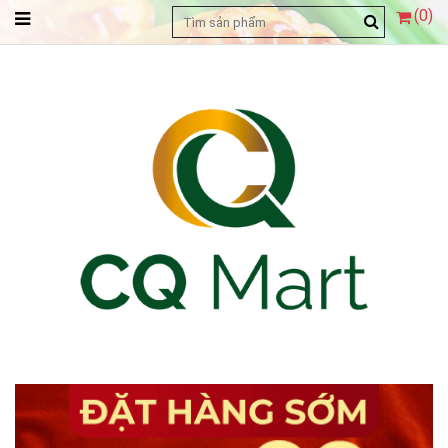
(
0
)