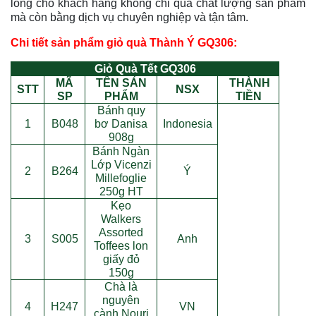
lòng cho khách hàng không chỉ qua chất lượng sản phẩm
mà còn bằng dịch vụ chuyên nghiệp và tận tâm.
Chi tiết sản phẩm giỏ quà Thành Ý GQ306:
Giỏ Quà Tết GQ306
MÃ
TÊN SẢN
THÀNH
STT
NSX
SP
PHẨM
TIỀN
Bánh quy
1
B048
bơ Danisa
Indonesia
908g
Bánh Ngàn
Lớp Vicenzi
2
B264
Ý
Millefoglie
250g HT
Kẹo
Walkers
Assorted
3
S005
Anh
Toffees lon
giấy đỏ
150g
Chà là
nguyên
4
H247
VN
cành Nouri