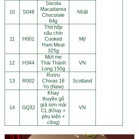
Socola
Macadamia
10
S048
Nhật
Chocolate
64g
Thịt hộp
nấu chín
11
H001
Cooked
Mỹ
Ham Meat
325g
Mứt me
12
H344
Thái Thành
VN
Long 150g
Rượu
13
R002
Chivas 18
Scotland
Yo (New)
Khay
thuyền gỗ
giả sơn mài
14
GQ32
VN
CL (Khay +
phụ kiện +
công)