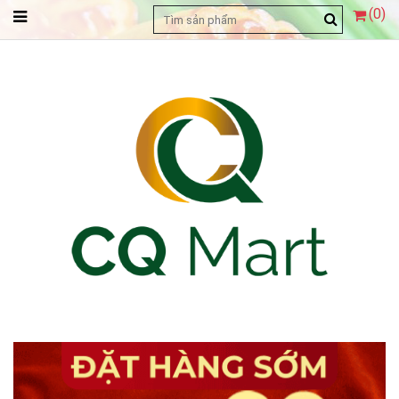
(
0
)