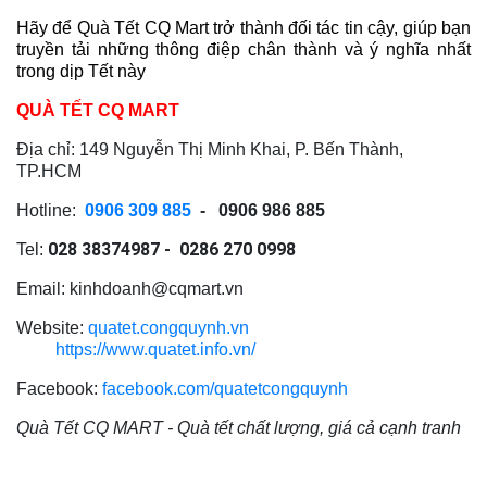
Hãy để Quà Tết CQ Mart trở thành đối tác tin cậy, giúp bạn
truyền tải những thông điệp chân thành và ý nghĩa nhất
trong dịp Tết này
QUÀ TẾT CQ MART
Địa chỉ: 149 Nguyễn Thị Minh Khai, P. Bến Thành,
TP.HCM
Hotline:
0906 309 885
- 0906 986 885
028 38374987 - 0286 270 0998
Tel:
Email:
kinhdoanh@cqmart.vn
Website:
quatet.congquynh.vn
https://www.quatet.info.vn/
Facebook:
facebook.com/quatetcongquynh
Quà Tết CQ MART - Quà tết chất lượng, giá cả cạnh tranh