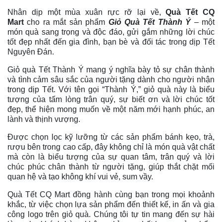
Nhân dịp một mùa xuân rực rỡ lại về,
Quà Tết CQ
Mart
cho ra mắt sản phẩm
Giỏ Quà Tết Thành Ý
– một
món quà sang trọng và độc đáo, gửi gắm những lời chúc
tốt đẹp nhất đến gia đình, bạn bè và đối tác trong dịp Tết
Nguyên Đán.
Giỏ quà Tết Thành Ý mang ý nghĩa bày tỏ sự chân thành
và tình cảm sâu sắc của người tặng dành cho người nhận
trong dịp Tết. Với tên gọi “Thành Ý,” giỏ quà này là biểu
tượng của tấm lòng trân quý, sự biết ơn và lời chúc tốt
đẹp, thể hiện mong muốn về một năm mới hạnh phúc, an
lành và thịnh vượng.
Được chọn lọc kỹ lưỡng từ các sản phẩm bánh kẹo, trà,
rượu bên trong cao cấp, đây không chỉ là món quà vật chất
mà còn là biểu tượng của sự quan tâm, trân quý và lời
chúc phúc chân thành từ người tặng, giúp thắt chặt mối
quan hệ và tạo không khí vui vẻ, sum vầy.
Quà Tết CQ Mart đồng hành cùng bạn trong mọi khoảnh
khắc, từ việc chọn lựa sản phẩm đến thiết kế, in ấn và gia
công logo trên giỏ quà. Chúng tôi tự tin mang đến sự hài