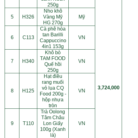
250g
Nho khô
5
H326
Vàng Mỹ
Mỹ
HG 270g
Cà phê hòa
tan Barilli
6
C113
VN
Cappuccino
4in1 153g
Khô bò
TAM FOOD
7
H340
VN
Quế hồi
250g
Hạt điều
rang muối
3,724,000
vỏ lụa CQ
8
H125
VN
Food 200g -
hộp nhựa
tròn
Trà Oolong
Tâm Châu
9
T110
Lon Giấy
VN
100g (Xanh
lá)