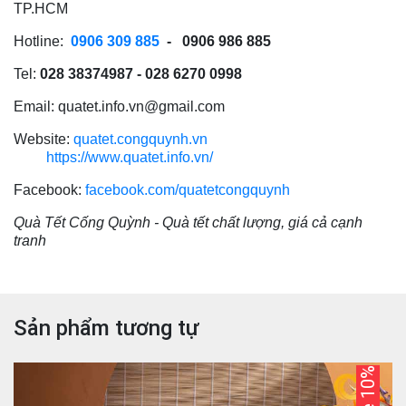
TP.HCM
Hotline:
0906 309 885
- 0906 986 885
Tel:
028 38374987 - 028 6270 0998
Email:
quatet.info.vn@gmail.com
Website:
quatet.congquynh.vn
https://www.quatet.info.vn/
Facebook:
facebook.com/quatetcongquynh
Quà Tết Cống Quỳnh - Quà tết chất lượng, giá cả cạnh
tranh
Sản phẩm tương tự
Sale 10%