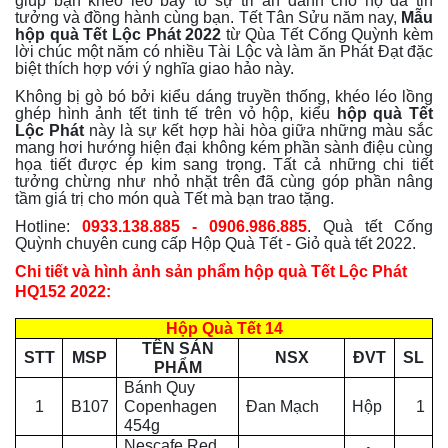
giúp bạn khéo léo bày tỏ sự tri ân dành cho họ đã tin
tưởng và đồng hành cùng bạn. Tết Tân Sửu năm nay,
Mẫu
hộp quà Tết Lộc Phát 2022
từ Qùa Tết Cống Quỳnh kèm
lời chúc một năm có nhiều Tài Lộc và làm ăn Phát Đạt đặc
biệt thích hợp với ý nghĩa giao hảo này.
Không bị gò bó bởi kiểu dáng truyền thống, khéo léo lồng
ghép hình ảnh tết tinh tế trên vỏ hộp, kiểu
hộp quà Tết
Lộc Phát
này là sự kết hợp hài hòa giữa những màu sắc
mang hơi hướng hiện đại không kém phần sành điệu cùng
họa tiết được ép kim sang trọng. Tất cả những chi tiết
tưởng chừng như nhỏ nhặt trên đã cùng góp phần nâng
tầm giá trị cho món quà Tết mà bạn trao tặng.
Hotline:
0933.138.885 - 0906.986.885
. Quà tết Cống
Quỳnh chuyên cung cấp Hộp Quà Tết - Giỏ quà tết 2022.
Chi tiết và hình ảnh sản phẩm hộp quà Tết Lộc Phát
HQ152 2022:
Hộp Quà Tết 14
TÊN SẢN
STT
MSP
NSX
ĐVT
SL
PHẨM
Bánh Quy
1
B107
Copenhagen
Đan Mạch
Hộp
1
454g
Nescafe Red