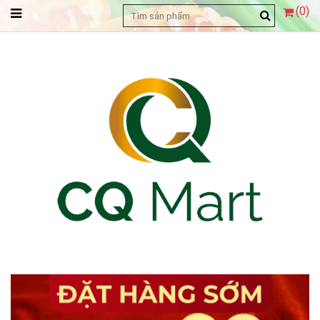
(
0
)