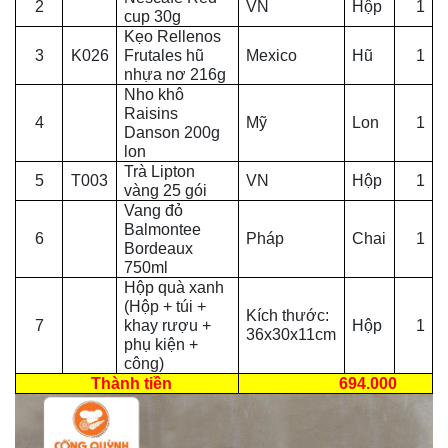
2
VN
Hộp
1
cup 30g
Kẹo Rellenos
3
K026
Frutales hũ
Mexico
Hũ
1
nhựa nơ 216g
Nho khô
Raisins
4
Mỹ
Lon
1
Danson 200g
lon
Trà Lipton
5
T003
VN
Hộp
1
vàng 25 gói
Vang đỏ
Balmontee
6
Pháp
Chai
1
Bordeaux
750ml
Hộp quà xanh
(Hộp + túi +
Kích thước:
7
khay rượu +
Hộp
1
36x30x11cm
phụ kiện +
công)
Thành tiền
694.000