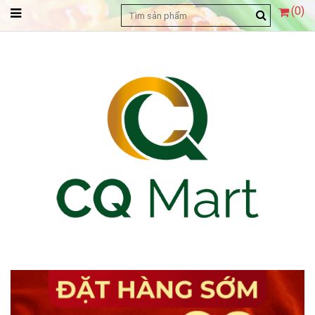
(
0
)