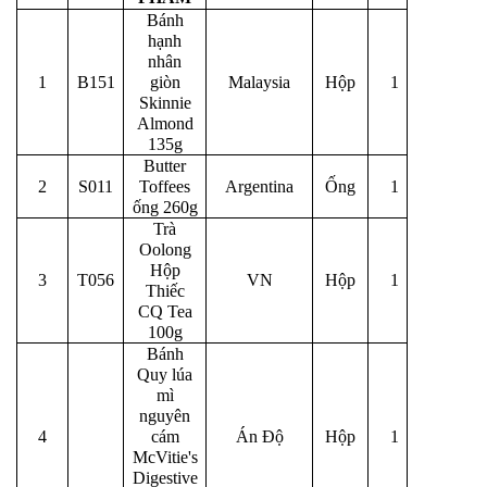
Bánh
hạnh
nhân
1
B151
giòn
Malaysia
Hộp
1
Skinnie
Almond
135g
Butter
2
S011
Toffees
Argentina
Ống
1
ống 260g
Trà
Oolong
Hộp
3
T056
VN
Hộp
1
Thiếc
CQ Tea
100g
Bánh
Quy lúa
mì
nguyên
4
cám
Án Độ
Hộp
1
McVitie's
Digestive