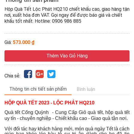
Hộp Quà Tết Lộc Phát HQ210 chiết khấu cao, giao hàng tận
nơi, xuất hóa đơn VAT. Gọi ngay để được báo giá và chiết
khấu tốt nhất. Hotline: 0906 986 885
Giá:
573.000 ₫
Thêm Vào Giỏ Hàng
Chia sẻ:
Thông tin chi tiết sản phẩm
Bình luận
HỘP QUÀ TẾT 2023 - LỘC PHÁT HQ210
Quà tết Cống Quỳnh - Cung Cấp Giỏ quà tết, hộp quà tết
uy tín - chuyên nghiệp - Chiết khấu cao - Giao quà tận nơi.
Với đối tác hay khách hàng mới, món quà ngày Tết là cách
giúp bạn khéo léo bày tỏ sự tri ân dành cho họ đã tin