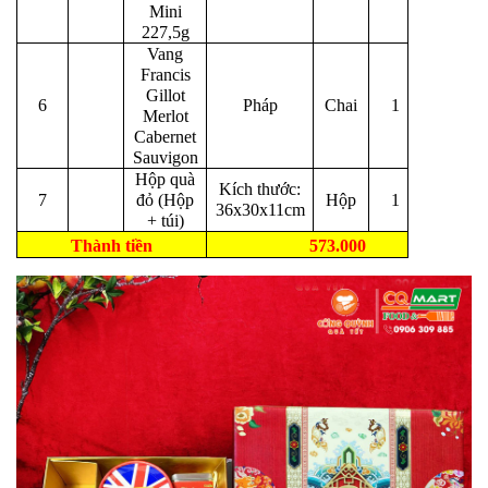
Mini
227,5g
Vang
Francis
Gillot
6
Pháp
Chai
1
Merlot
Cabernet
Sauvigon
Hộp quà
Kích thước:
7
đỏ (Hộp
Hộp
1
36x30x11cm
+ túi)
Thành tiền
573.000