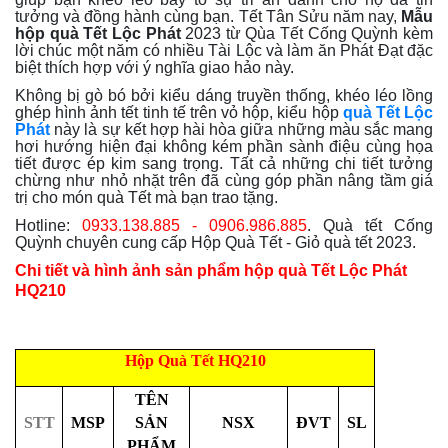
tưởng và đồng hành cùng bạn. Tết Tân Sửu năm nay,
Mẫu
hộp quà Tết Lộc Phát
2023 từ Qùa Tết Cống Quỳnh kèm
lời chúc một năm có nhiều Tài Lộc và làm ăn Phát Đạt đặc
biệt thích hợp với ý nghĩa giao hảo này.
Không bị gò bó bởi kiểu dáng truyền thống, khéo léo lồng
ghép hình ảnh tết tinh tế trên vỏ hộp, kiểu hộp
quà Tết Lộc
Phát
này là sự kết hợp hài hòa giữa những màu sắc mang
hơi hướng hiện đại không kém phần sành điệu cùng họa
tiết được ép kim sang trọng. Tất cả những chi tiết tưởng
chừng như nhỏ nhặt trên đã cùng góp phần nâng tầm giá
trị cho món quà Tết mà bạn trao tặng.
Hotline:
0933.138.885 - 0906.986.885
. Quà tết Cống
Quỳnh chuyên cung cấp Hộp Quà Tết - Giỏ quà tết 2023.
Chi tiết và hình ảnh sản phẩm hộp quà Tết Lộc Phát
HQ210
Hộp Quà Tết HQ210
TÊN
STT
MSP
SẢN
NSX
ĐVT
SL
PHẨM