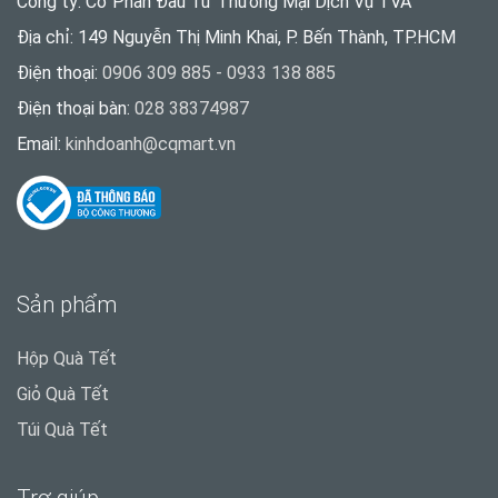
Công ty: Cổ Phần Đầu Tư Thương Mại Dịch Vụ TVA
Địa chỉ: 149 Nguyễn Thị Minh Khai, P. Bến Thành, TP.HCM
Điện thoại:
0906 309 885 - 0933 138 885
Điện thoại bàn:
028 38374987
Email:
kinhdoanh@cqmart.vn
Sản phẩm
Hộp Quà Tết
Giỏ Quà Tết
Túi Quà Tết