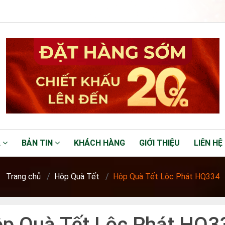
Á
BẢN TIN
KHÁCH HÀNG
GIỚI THIỆU
LIÊN HỆ
Trang chủ
Hộp Quà Tết
Hộp Quà Tết Lộc Phát HQ334
p Quà Tết Lộc Phát HQ3