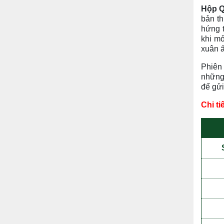
Hộp Q
bản th
hứng t
khi mở
xuân 
Phiên 
những 
để gửi
Chi t