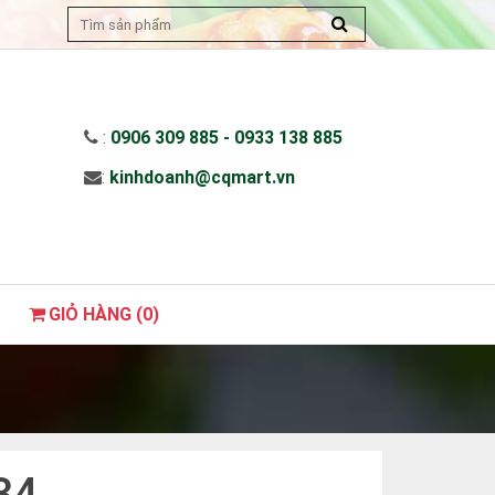
:
0906 309 885 - 0933 138 885
:
kinhdoanh@cqmart.vn
GIỎ HÀNG (
0
)
34