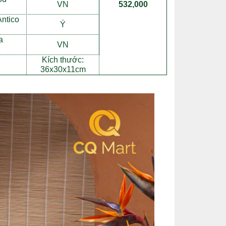
VN
532,000
ntico
Ý
a
VN
Kích thư
ớ
c:
36x30x11cm