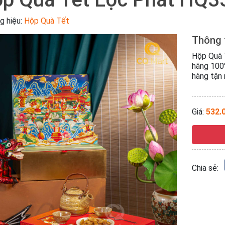
g hiệu:
Hộp Quà Tết
Thông 
Hộp Quà 
hãng 100%
hàng tận 
Giá:
532.
Chia sẻ: