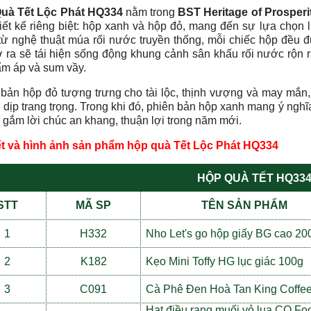
uà Tết Lộc Phát HQ334
nằm trong
BST
Heritage of Prosperi
iết kế riêng biệt: hộp xanh và hộp đỏ, mang đến sự lựa chọn 
ừ nghệ thuật múa rối nước truyền thống, mỗi chiếc hộp đều đ
 ra sẽ tái hiện sống động khung cảnh sân khấu rối nước rộn r
ấm áp và sum vầy.
bản hộp đỏ tượng trưng cho tài lộc, thịnh vượng và may mắn,
dịp trang trọng. Trong khi đó, phiên bản hộp xanh mang ý nghĩ
 gắm lời chúc an khang, thuận lợi trong năm mới.
iết và hình ảnh sản phẩm hộp quà Tết Lộc Phát HQ334
H
Ộ
P QUÀ T
Ế
T HQ33
STT
MÃ SP
TÊN S
Ả
N PH
Ẩ
M
1
H332
Nho Let's go h
ộ
p gi
ấ
y BG cao 20
2
K182
Kẹo Mini Toffy HG lục giác 100g
3
C091
Cà Phê Đen Hoà Tan King Coffe
Hạt đi
ề
u rang mu
ố
i v
ỏ
l
ụ
a CQ Fo