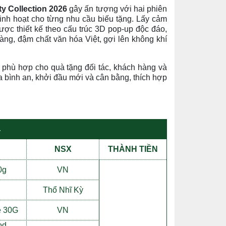
ty Collection 2026
gây ấn tượng với hai phiên
linh hoạt cho từng nhu cầu biếu tặng. Lấy cảm
ược thiết kế theo cấu trúc 3D pop-up độc đáo,
àng, đậm chất văn hóa Việt, gợi lên không khí
 phù hợp cho quà tặng đối tác, khách hàng và
a bình an, khởi đầu mới và cân bằng, thích hợp
4
NSX
THÀNH TI
Ề
N
0g
VN
Th
ổ
Nh
ĩ
K
ỳ
e 30G
VN
od