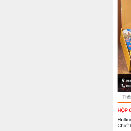
Thôn
HỘP Q
Hotlin
Chiết 