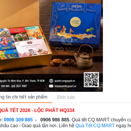
g tin chi tiết sản phẩm
Bình luận
UÀ TẾT 2026 - LỘC PHÁT HQ334
e:
0906 309 885
- 0906 986 885
.
Quà tết CQ MART
chuyên cu
khấu cao - Giao quà tận nơi
. Liên hệ
Quà Tết CQ MART
ngay hô