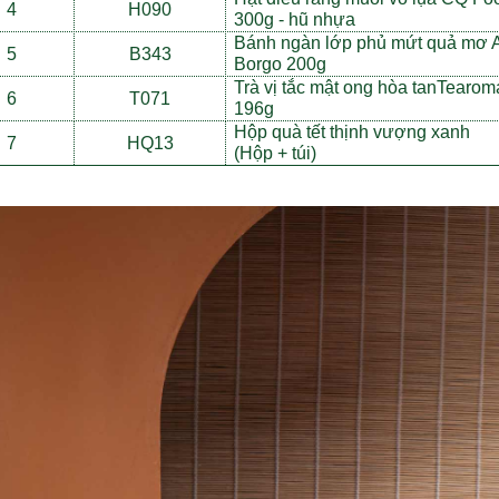
4
H090
300g - h
ũ
nh
ự
a
Bánh ngàn l
ớ
p ph
ủ
m
ứ
t qu
ả
m
ơ
A
5
B343
Borgo 200g
Trà vị t
ắ
c m
ậ
t ong h
ò
a tanTearom
6
T071
196g
H
ộ
p quà t
ế
t th
ị
nh v
ư
ợ
ng xanh
7
HQ13
(H
ộ
p + t
ú
i)