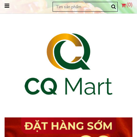
(
0
)