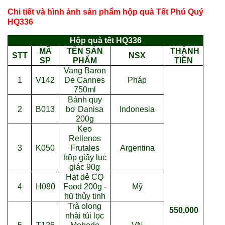
Chi tiết và hình ảnh sản phẩm hộp quà Tết Phú Quý
HQ336
Hộp quà tết HQ336
MÃ
TÊN SẢN
THÀNH
STT
NSX
SP
PHẨM
TIỀN
Vang Baron
1
V142
De Cannes
Pháp
750ml
Bánh quy
2
B013
bơ Danisa
Indonesia
200g
Kẹo
Rellenos
3
K050
Frutales
Argentina
hộp giấy lục
giác 90g
Hạt dẻ CQ
4
H080
Food 200g -
Mỹ
hũ thủy tinh
Trà olong
550,000
nhài túi lọc