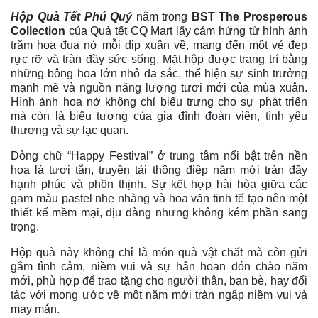
Hộp Quà Tết Phú Quý
nằm trong
BST The Prosperous
Collection
của Quà tết CQ Mart lấy cảm hứng từ hình ảnh
trăm hoa đua nở mỗi dịp xuân về, mang đến một vẻ đẹp
rực rỡ và tràn đầy sức sống. Mặt hộp được trang trí bằng
những bông hoa lớn nhỏ đa sắc, thể hiện sự sinh trưởng
mạnh mẽ và nguồn năng lượng tươi mới của mùa xuân.
Hình ảnh hoa nở không chỉ biểu trưng cho sự phát triển
mà còn là biểu tượng của gia đình đoàn viên, tình yêu
thương và sự lạc quan.
Dòng chữ “Happy Festival” ở trung tâm nổi bật trên nền
hoa lá tươi tắn, truyền tải thông điệp năm mới tràn đầy
hạnh phúc và phồn thịnh. Sự kết hợp hài hòa giữa các
gam màu pastel nhẹ nhàng và hoa văn tinh tế tạo nên một
thiết kế mềm mại, dịu dàng nhưng không kém phần sang
trọng.
Hộp quà này không chỉ là món quà vật chất mà còn gửi
gắm tình cảm, niềm vui và sự hân hoan đón chào năm
mới, phù hợp để trao tặng cho người thân, bạn bè, hay đối
tác với mong ước về một năm mới tràn ngập niềm vui và
may mắn.