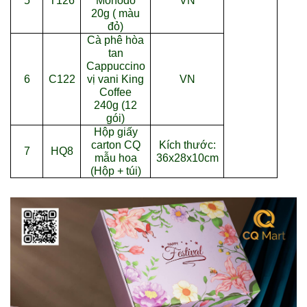
5
T126
Mohodo
VN
20g ( màu
đỏ)
Cà phê hòa
tan
Cappuccino
6
C122
vị vani King
VN
Coffee
240g (12
gói)
Hộp giấy
carton CQ
Kích thước:
7
HQ8
mẫu hoa
36x28x10cm
(Hộp + túi)