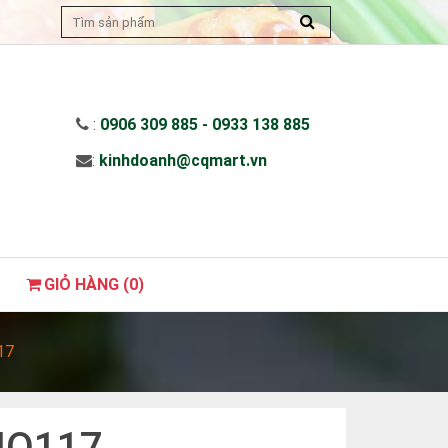
:
0906 309 885 - 0933 138 885
:
kinhdoanh@cqmart.vn
GIỎ HÀNG (
0
)
17
 HQ117