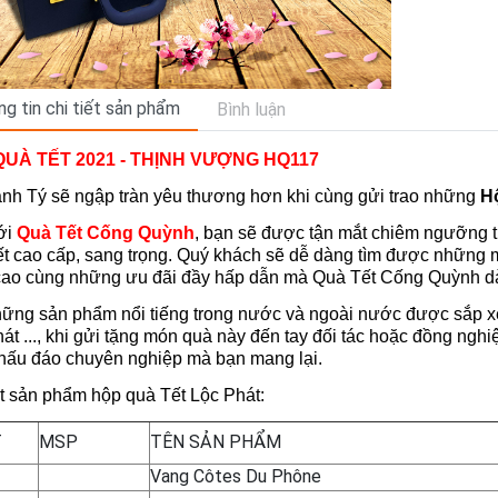
g tin chi tiết sản phẩm
Bình luận
QUÀ TẾT 2021 - THỊNH VƯỢNG HQ117
nh Tý sẽ ngập tràn yêu thương hơn khi cùng gửi trao những
H
ới
Quà Tết Cống Quỳnh
, bạn sẽ được tận mắt chiêm ngưỡng 
ết cao cấp, sang trọng. Quý khách sẽ dễ dàng tìm được những
cao cùng những ưu đãi đầy hấp dẫn mà Quà Tết Cống Quỳnh dà
ững sản phẩm nổi tiếng trong nước và ngoài nước được sắp x
át ..., khi gửi tặng món quà này đến tay đối tác hoặc đồng nghi
thấu đáo chuyên nghiệp mà bạn mang lại.
ết sản phẩm hộp quà Tết Lộc Phát:
T
MSP
TÊN SẢN PHẨM
Vang Côtes Du Phône