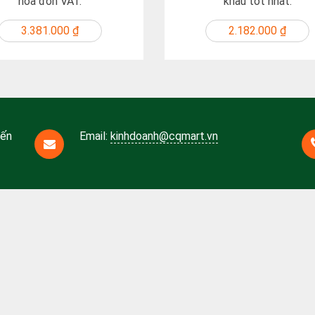
hóa đơn VAT.
khấu tốt nhất.
3.381.000 ₫
2.182.000 ₫
Bến
Email:
kinhdoanh@cqmart.vn