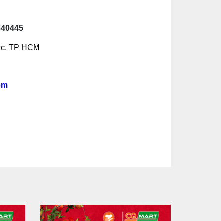
840445
ức, TP HCM
om