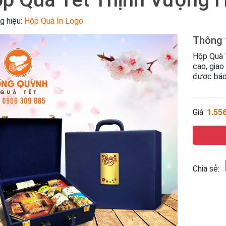
g hiệu:
Hộp Quà In Logo
Thông 
Hộp Quà 
cao, giao
được báo 
Giá:
1.55
Chia sẻ: