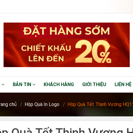
Á
BẢN TIN
KHÁCH HÀNG
GIỚI THIỆU
LIÊN HỆ
rang chủ
Hộp Quà In Logo
Hộp Quà Tết Thịnh Vượng HQ1
p Quà Tết Thịnh Vượng