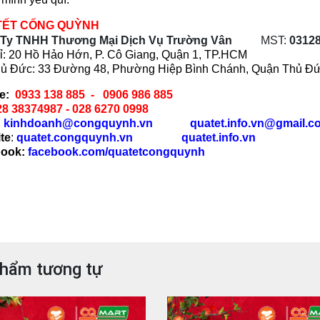
TẾT CỐNG QUỲNH
Ty TNHH Thương Mại Dịch Vụ Trường Vân
MST:
0312
ỉ:
20 Hồ Hảo Hớn, P. Cô Giang, Quận 1, TP.HCM
ủ Đức:
33 Đường 48, Phường Hiệp Bình Chánh, Quận Thủ Đ
e:
0933 138 885 - 0906 986 885
28 38374987 -
028 6270 0998
:
kinhdoanh@congquynh.vn
quatet.info.vn@gmail.c
te
:
quatet.congquynh.vn
quatet.info.vn
ook:
facebook.com/quatetcongquynh
hẩm tương tự