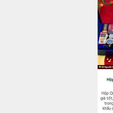
Hộ
Hộp Q
giá tố
tron
khấu 