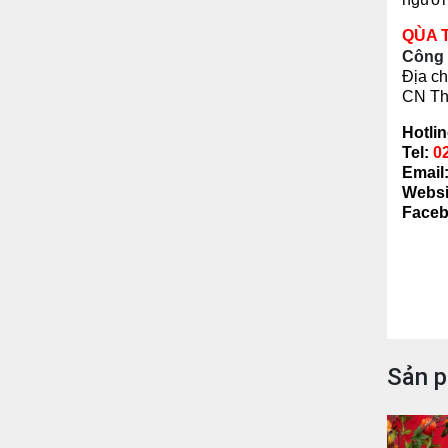
QÙA 
Công 
Địa ch
CN Th
Hotlin
Tel:
0
Email
Websi
Faceb
Sản p