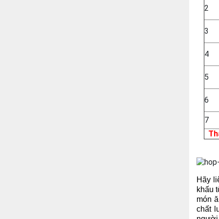
2
3
4
5
6
7
Thà
Hãy l
khấu t
món ă
chất l
người 