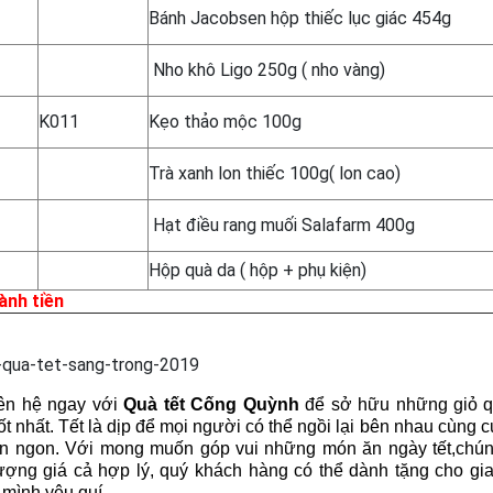
Bánh Jacobsen hộp thiếc lục giác 454g
Nho khô Ligo 250g ( nho vàng)
K011
Kẹo thảo mộc 100g
Trà xanh lon thiếc 100g( lon cao)
Hạt điều rang muối Salafarm 400g
Hộp quà da ( hộp + phụ kiện)
nh tiền
iên hệ ngay với
Quà tết Cống Quỳnh
để sở hữu những giỏ qu
ốt nhất. Tết là dịp để mọi người có thể ngồi lại bên nhau cùng
n ngon. Với mong muốn góp vui những món ăn ngày tết,chún
ượng giá cả hợp lý, quý khách hàng có thể dành tặng cho gia
mình yêu quí.