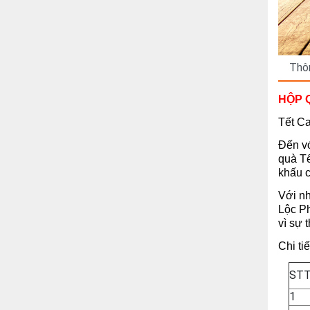
Thôn
HỘP 
Tết Ca
Đến v
quà T
khấu 
Với nh
Lộc Ph
vì sự 
Chi ti
ST
1