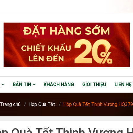
Á
BẢN TIN
KHÁCH HÀNG
GIỚI THIỆU
LIÊN HỆ
Trang chủ
Hộp Quà Tết
Hộp Quà Tết Thịnh Vượng HQ379
p Quà Tết Thịnh Vượng