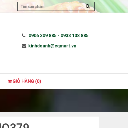
:
0906 309 885 - 0933 138 885
:
kinhdoanh@cqmart.vn
GIỎ HÀNG (
0
)
 HQ379