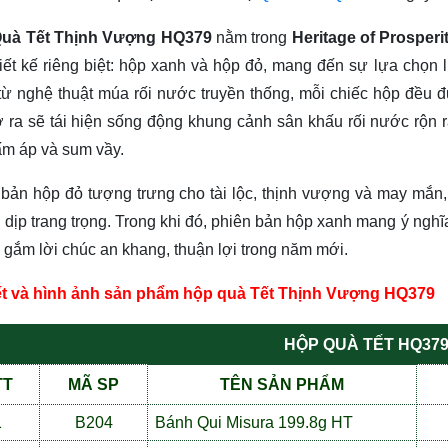
uà Tết Thịnh Vượng HQ379
nằm trong
Heritage of Prosperi
iết kế riêng biệt: hộp xanh và hộp đỏ, mang đến sự lựa chọn 
ừ nghệ thuật múa rối nước truyền thống, mỗi chiếc hộp đều đ
 ra sẽ tái hiện sống động khung cảnh sân khấu rối nước rộn r
ấm áp và sum vầy.
bản hộp đỏ tượng trưng cho tài lộc, thịnh vượng và may mắn,
dịp trang trọng. Trong khi đó, phiên bản hộp xanh mang ý nghĩ
 gắm lời chúc an khang, thuận lợi trong năm mới.
iết và hình ảnh sản phẩm hộp quà Tết Thịnh Vượng HQ379
H
Ộ
P QUÀ T
Ế
T HQ37
TT
MÃ SP
TÊN S
Ả
N PH
Ẩ
M
1
B204
Bánh Qui Misura 199.8g HT