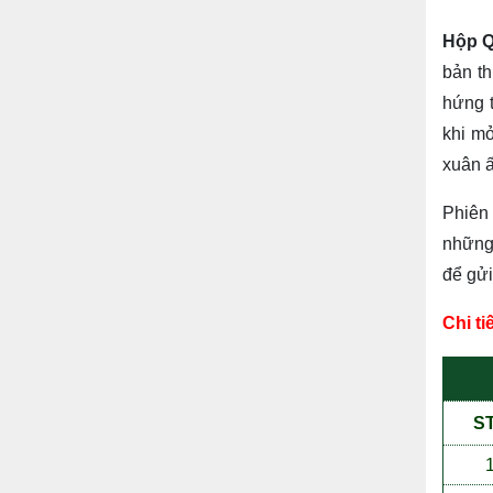
Hộp Q
bản th
hứng t
khi mở
xuân 
Phiên 
những 
để gửi
Chi t
S