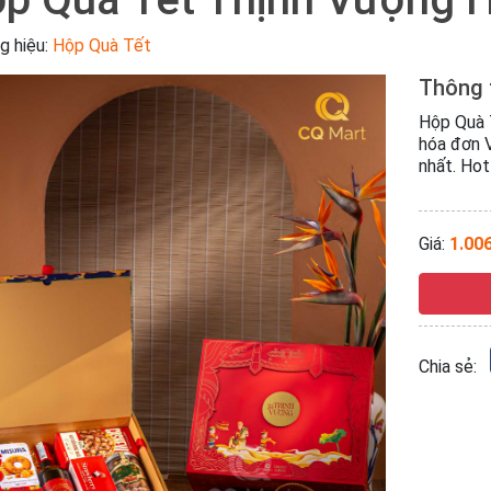
g hiệu:
Hộp Quà Tết
Thông 
Hộp Quà 
hóa đơn V
nhất. Hot
Giá:
1.00
Chia sẻ: