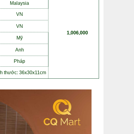
Malaysia
VN
VN
1,006,000
M
ỹ
Anh
Pháp
h thư
ớ
c: 36x30x11cm