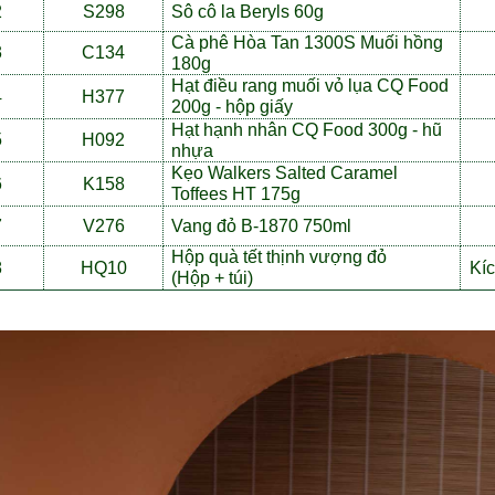
2
S298
Sô cô la Beryls 60g
Cà phê Hòa Tan 1300S Mu
ố
i h
ồ
ng
3
C134
180g
Hạt đi
ề
u rang mu
ố
i v
ỏ
l
ụ
a CQ Food
4
H377
200g - h
ộ
p gi
ấ
y
Hạt hạnh nhân CQ Food 300g - h
ũ
5
H092
nh
ự
a
Kẹo Walkers Salted Caramel
6
K158
Toffees HT 175g
7
V276
Vang đ
ỏ
B-1870 750ml
H
ộ
p quà t
ế
t th
ị
nh v
ư
ợ
ng
đ
ỏ
8
HQ10
Kíc
(H
ộ
p + t
ú
i)