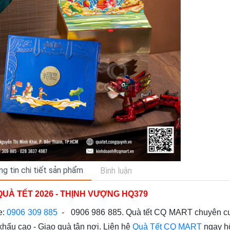
g tin chi tiết sản phẩm
Bình luận
QUÀ TẾT 2026 - THỊNH VƯỢNG HQ379
e:
0906 309 885
- 0906 986 885
.
Quà tết CQ MART chuyên cu
khấu cao - Giao quà tận nơi
. Liên hệ
Quà Tết CQ MART
ngay hô