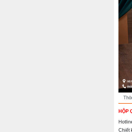
Thôn
HỘP 
Hotlin
Chiết 