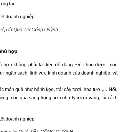
ơng lai.
hiệp từ Quà Tết Cống Quỳnh
phù hợp
ù hợp không phải là điều dễ dàng. Để chọn được món 
ư: ngân sách, lĩnh vực kinh doanh của doanh nghiệp, và 
ác món quà như bánh kẹo, trái cây tươi, hoa tươi,… Nếu 
ững món quà sang trọng hơn như ly rượu vang, túi xách 
 nghiệp tại QUÀ TẾT CỐNG QUỲNH