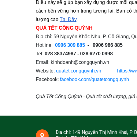
Điều này sẽ giúp bạn xây dựng được mối quan
cách bền vững hơn trong tương lai. Bạn có t
lượng cao 
Tại Đây
.
QUÀ TẾT CỐNG QUỲNH
Địa chỉ: 59 Nguyễn Khắc Nhu, P. Cô Giang, 
Hotline:
0906 309 885
- 0906 986 885
Tel:
028 38374987 - 028 6270 0998
Email:
kinhdoanh@congquynh.vn
Website:
quatet.congquynh.vn
https://w
Facebook:
facebook.com/quatetcongquynh
Quà Tết Cống Quỳnh - Quà tết chất lượng, giá 
Địa chỉ: 149 Nguyễn Thị Minh Khai, P. 