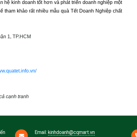
 hệ kinh doanh tốt hơn và phát triển doanh nghiệp một 
hể tham khảo rất nhiều mẫu quà Tết Doanh Nghiệp chất 
Quận 1, TP.HCM
ww.quatet.info.vn/
cả cạnh tranh
Bến
Email:
kinhdoanh@cqmart.vn