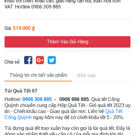
khẩu với chiết khấu cao, giao hàng tận nơi, xuất hóa đơn
VAT. Hotline 0906 309 885
Giá:
519.000 ₫
Thêm Vào Giỏ Hàng
Chia sẻ:
Thông tin chi tiết sản phẩm
Bình luận
Túi Quà Tết 07
Hotline:
0906 309 885
- 0906 986 885
. Quà tết Cống
Quỳnh chuyên cung cấp Hộp Quà Tết - Giỏ quà tết 2023
uy
tín - Chiết khấu cao - Giao quà tận nơi
. Liên hệ
Quà Tết
Cống Quỳnh
ngay hôm nay để có chiết khấu tốt 5 - 20%.
Túi đựng quà tết trao xuân hay còn gọi là túi quà tết. Đây là
dòng sản phẩm thiết yếu cần có của mỗi gia đình khi tới