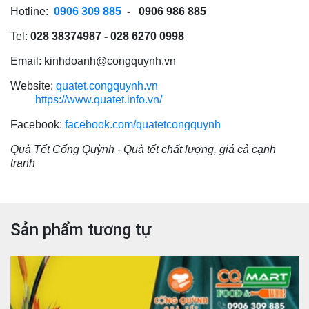
Hotline:
0906 309 885
- 0906 986 885
Tel:
028 38374987 - 028 6270 0998
Email:
kinhdoanh@congquynh.vn
Website:
quatet.congquynh.vn
https://www.quatet.info.vn/
Facebook:
facebook.com/quatetcongquynh
Quà Tết Cống Quỳnh - Quà tết chất lượng, giá cả cạnh
tranh
Sản phẩm tương tự