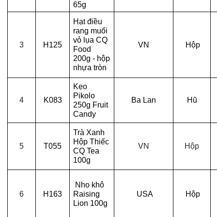
65g
Hạt điều
rang muối
vỏ lụa CQ
3
H125
VN
Hộp
Food
200g - hộp
nhựa tròn
Kẹo
Pikolo
4
K083
Ba Lan
Hũ
250g Fruit
Candy
Trà Xanh
Hộp Thiếc
5
T055
VN
Hộp
CQ Tea
100g
Nho khô
6
H163
Raising
USA
Hộp
Lion 100g