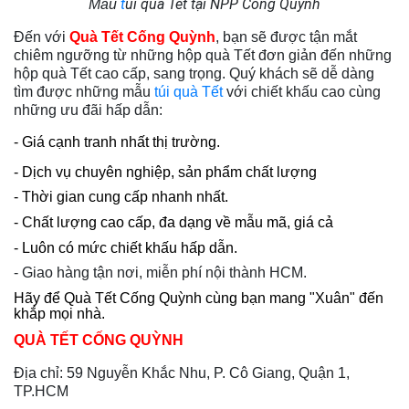
t
úi quà Tết tại NPP Cống Quỳnh
Mẫu
Đến với
Quà Tết Cống Quỳnh
, bạn sẽ được tận mắt
chiêm ngưỡng từ những hộp quà Tết đơn giản đến những
hộp quà Tết cao cấp, sang trọng. Quý khách sẽ dễ dàng
tìm được những mẫu
túi quà Tết
với chiết khấu cao cùng
những ưu đãi hấp dẫn:
- Giá cạnh tranh nhất thị trường.
- Dịch vụ chuyên nghiệp, sản phẩm chất lượng
- Thời gian cung cấp nhanh nhất.
- Chất lượng cao cấp, đa dạng về mẫu mã, giá cả
- Luôn có mức chiết khấu hấp dẫn.
- Giao hàng tận nơi, miễn phí nội thành HCM.
Hãy để Quà Tết Cống Quỳnh cùng bạn mang "Xuân" đến
khắp mọi nhà.
QUÀ TẾT CỐNG QUỲNH
Địa chỉ: 59 Nguyễn Khắc Nhu, P. Cô Giang, Quận 1,
TP.HCM