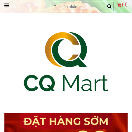
(
0
)