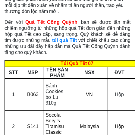
mỗi dịp tết đến xuân về nhằm tri ân người thân, trao yêu
thương đón lộc năm mới.
Đến với
Quà Tết Cống Quỳnh
, bạn sẽ được tận mắt
chiêm ngưỡng từ những hộp quà Tết đơn giản đến những
hộp quà Tết cao cấp, sang trọng. Quý khách sẽ dễ dàng
tìm được những mẫu
túi quà Tết
với chiết khấu cao cùng
những ưu đãi đầy hấp dẫn mà Quà Tết Cống Quỳnh dành
tặng cho quý khách.
Túi Quà Tết 07
TÊN SẢN
STT
MSP
NSX
ĐVT
PHẨM
Bánh
Cookies
1
B063
VN
Hộp
bơ Lu
310g
Socola
Beryl's
2
S141
Tiramisu
Malaysia
Hộp
Classic