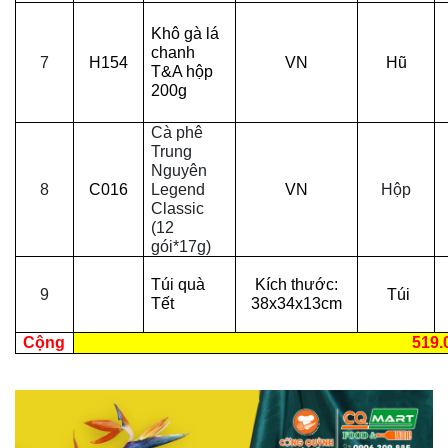
Khô gà lá
chanh
7
H154
VN
Hũ
T&A hộp
200g
Cà phê
Trung
Nguyên
8
C016
Legend
VN
Hộp
Classic
(12
gói*17g)
Túi quà
Kích thước:
9
Túi
Tết
38x34x13cm
Cộng
519.00