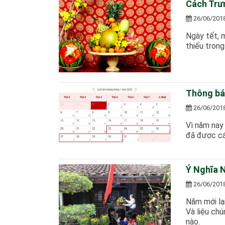
Cách Trư
26/06/201
Ngày tết, 
thiếu tron
Thông bá
26/06/201
Vì năm nay
đã được cá
Ý Nghĩa N
26/06/201
Năm mới lạ
Và liệu ch
nào.