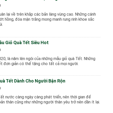
8
ân lại về trên khắp các bản làng vùng cao. Những cánh
ớt hồng, đóa mận trắng mong manh rung rinh khoe sắc
i.
u Giỏ Quà Tết Siêu Hot
8
20, là năm lên ngôi của những mẫu giỏ quà Tết. Những
t đơn giản có thể tặng cho tất cả mọi người.
Quà Tết Dành Cho Người Bận Rộn
8
đất nước càng ngày càng phát triển, nên thời gian để
ản thân cũng như những người thân yêu trở nên dần ít lại.