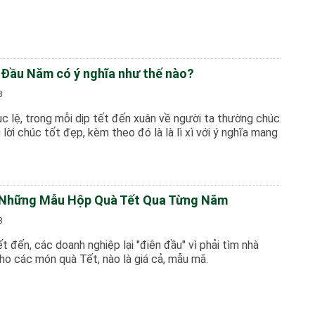
ì Đầu Năm có ý nghĩa như thế nào?
8
c lệ, trong mỗi dịp tết đến xuân về người ta thường chúc
lời chúc tốt đẹp, kèm theo đó là là lì xì với ý nghĩa mang
 Những Mẫu Hộp Quà Tết Qua Từng Năm
8
 đến, các doanh nghiệp lại "điên đầu" vì phải tìm nhà
ho các món quà Tết, nào là giá cả, mẫu mã.