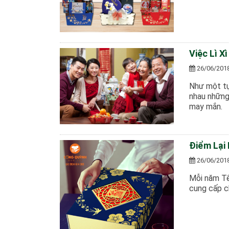
Việc Lì X
26/06/201
Như một tụ
nhau những 
may mắn.
Điểm Lại
26/06/201
Mỗi năm Tết
cung cấp c