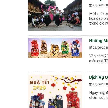
26/06/201
Một mùa xu
hoa đào ph
trong gió nú
Những Mẫ
26/06/201
Vào năm 20
mẫu quà Tế
Dịch Vụ 
26/06/201
Ngày nay, 
chăm sóc b