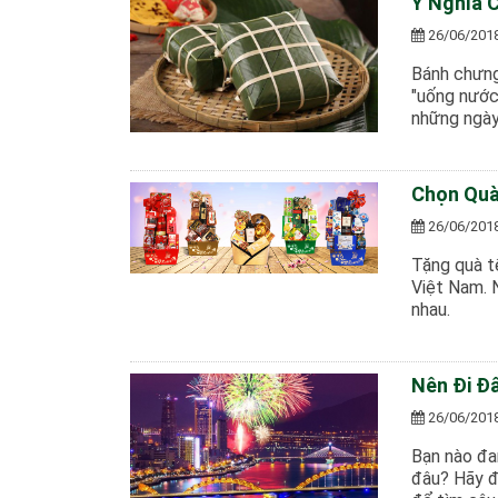
Ý Nghĩa 
26/06/201
Bánh chưng
"uống nước
những ngày
Chọn Quà
26/06/201
Tặng quà t
Việt Nam. 
nhau.
Nên Đi Đ
26/06/201
Bạn nào đa
đâu? Hãy đ