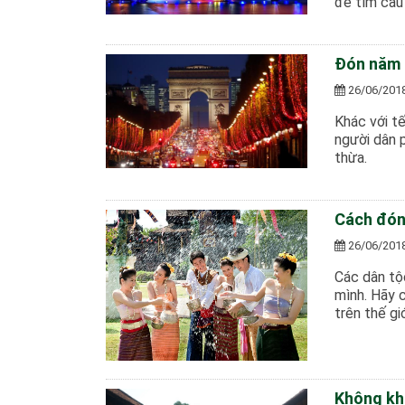
để tìm câu 
Đón năm 
26/06/201
Khác với t
người dân 
thừa.
Cách đón
26/06/201
Các dân tộ
mình. Hãy 
trên thế giớ
Không khí